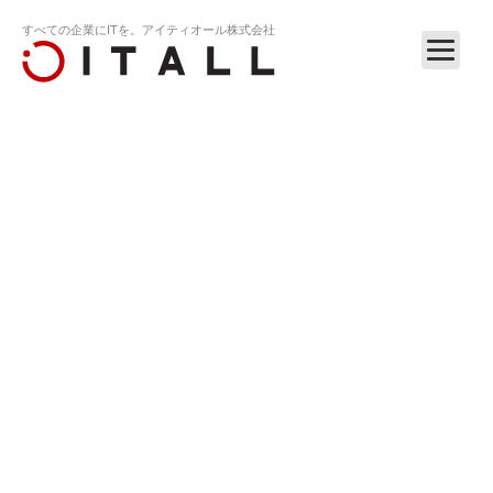
すべての企業にITを。アイティオール株式会社
ホーム
リリース
夏季休暇（2024.8.9～8.18）のお知…
RELEASE
2024.08.8
夏季休暇（2024.8.9～8.18）のお知らせ