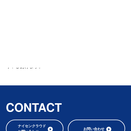
※夏季休暇中は電話対応・お問い合わせの返信ができかねますの
でご了承ください。
※8月19日（月）より通常営業とさせていただきます。
何卒、ご高承の上、宜しくご協力下さいます様お願い申
しあげます。
末筆ながら、皆様方のますますのご健勝とご活躍をお祈
り申しあげます。
CONTACT
ナイセンクラウド
お問い合わせ