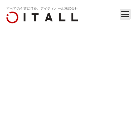
すべての企業にITを。アイティオール株式会社
ホーム
リリース
内線をどこでもクラウド化！クラウドPBXサー…
RELEASE
2021.07.29
内線をどこでもクラウド化！クラウドPBXサービ
ス「​ナイセンクラウド®」が、日本マーケティン
グリサーチ機構の調査で3冠を獲得しました