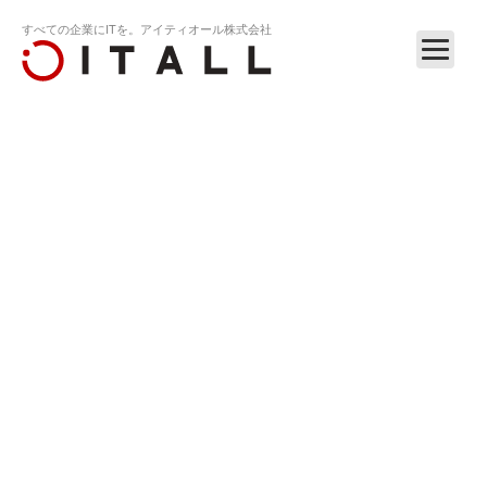
すべての企業にITを。アイティオール株式会社
ホーム
リリース
アイティオール株式会社は創立13周年を迎えま…
RELEASE
2020.04.11
アイティオール株式会社は創立13周年を迎えまし
た