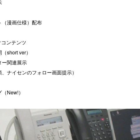
示
ト（漫画仕様）配布
向けコンテンツ
ort ver）
ター関連展示
、ナイセンのフォロー画面提示）
New!）