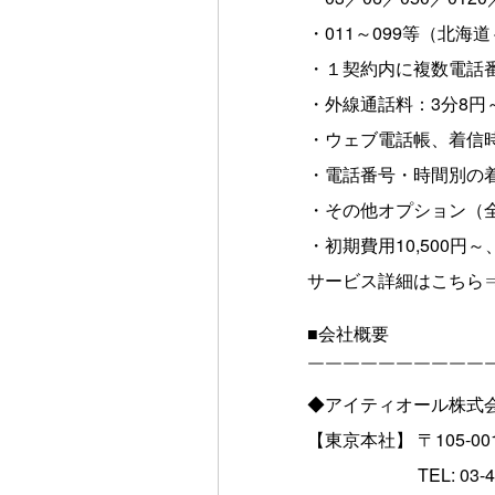
・011～099等（北
・１契約内に複数電話
・外線通話料：3分8円
・ウェブ電話帳、着信
・電話番号・時間別の
・その他オプション（全
・初期費用10,500円～
サービス詳細はこちら
■会社概要
￣￣￣￣￣￣￣￣￣￣
◆アイティオール株式
【東京本社】 〒105-
TEL: 03-4455-74