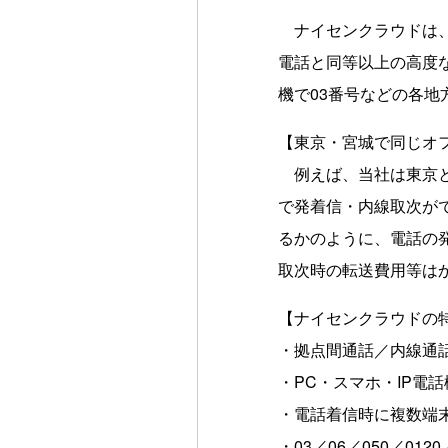
ナイセンクラウドは、イ
電話と同等以上の高度
機で03番号などの各地
【東京・宮城で同じオ
例えば、当社は東京と
で発着信・内線取次が
るかのように、電話の
取次時の転送費用等は
【ナイセンクラウドの
・拠点間通話／内線通話
・PC・スマホ・IP電
・電話着信時に複数端
・03／06／050／0