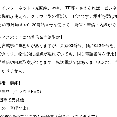
ンターネット（光回線、wi-fi、LTE等）さえあれば、ビジ
な機能が使える、クラウド型の電話サービスです。場所を選ばず
方の市外局番や0120電話番号を使って、発信・着信・内線がで
フィスのように発着信＆内線取次】
宮城県に事務所がありますが、東京03番号、仙台022番号を
できます。物理的に拠点が離れていても、同じ電話番号を使用
発着信や内線取次ができます。転送電話ではありませんので、
かかりません。
特徴・機能】
無料（クラウドPBX）
話機等で受発信
末の一斉呼び出し
120／0800局番でどこでも受発信（完全クラウドタイプ）