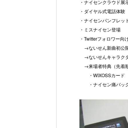
・ナイセンクラウド展
・ダイヤル式電話体験
・ナイセンパンフレッ
・ミスナイセン登場
・Twitterフォロワー
→ないせん新曲初公開（sh
→ないせんキャラク
→来場者特典（先着順
・WIXOSSカード
・ナイセン痛バッグ（