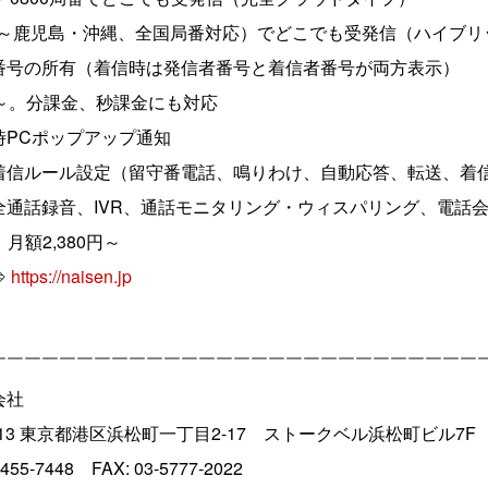
海道～鹿児島・沖縄、全国局番対応）でどこでも受発信（ハイブ
番号の所有（着信時は発信者番号と着信者番号が両方表示）
～。分課金、秒課金にも対応
時PCポップアップ通知
着信ルール設定（留守番電話、鳴りわけ、自動応答、転送、着信
通話録音、IVR、通話モニタリング・ウィスパリング、電話会
、月額2,380円～
⇒
https://naisen.jp
￣￣￣￣￣￣￣￣￣￣￣￣￣￣￣￣￣￣￣￣￣￣￣￣￣￣￣￣
会社
0013 東京都港区浜松町一丁目2-17 ストークベル浜松町ビル7F
48 FAX: 03-5777-2022