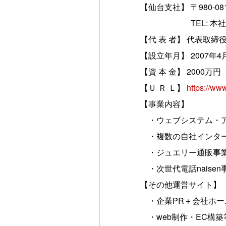
【仙台支社】 〒980-
TEL: 本社と同じ（na
【代 表 者】 代表取締
【設立年月】 2007年4
【資 本 金】 2000万円
【Ｕ Ｒ Ｌ】
https://www.
【事業内容】
・ウェブシステム・ア
・複数の自社インター
・ジュエリー通販事
・次世代電話naisen
【その他運営サイト】
・企業PR＋会社ホー
・web制作・EC構築