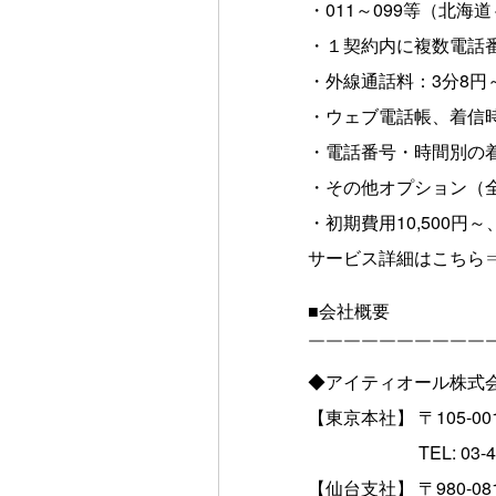
・011～099等（北
・１契約内に複数電話
・外線通話料：3分8円
・ウェブ電話帳、着信
・電話番号・時間別の
・その他オプション（全
・初期費用10,500円～
サービス詳細はこちら
■会社概要
￣￣￣￣￣￣￣￣￣￣
◆アイティオール株式
【東京本社】 〒105-
TEL: 03-4455-74
【仙台支社】 〒980-