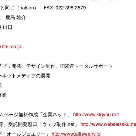
isen） FAX: 022-398-3579
役 鹿島 雄介
月11日
itall.co.jp
プリ開発、デザイン制作、IT関連トータルサポート
ネットメディアの展開
業
事業
ムページ無料作成「企業ネット」
http://www.kigyou.net
等、受託開発窓口「ウェブ制作.net」
http://www.webseisaku.ne
「オールジュエリー」
http://www.alljewelry.jp