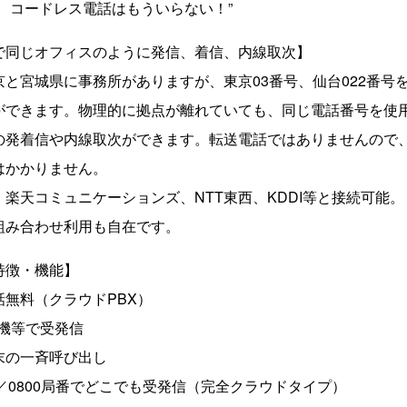
、コードレス電話はもういらない！”
で同じオフィスのように発信、着信、内線取次】
と宮城県に事務所がありますが、東京03番号、仙台022番号
ができます。物理的に拠点が離れていても、同じ電話番号を使
の発着信や内線取次ができます。転送電話ではありませんので
はかかりません。
楽天コミュニケーションズ、NTT東西、KDDI等と接続可能
組み合わせ利用も自在です。
特徴・機能】
無料（クラウドPBX）
話機等で受発信
末の一斉呼び出し
120／0800局番でどこでも受発信（完全クラウドタイプ）