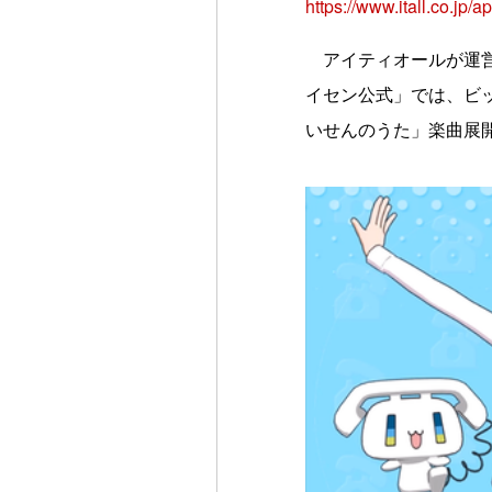
https://www.itall.co.jp/ap
アイティオールが運営
イセン公式」では、ビ
いせんのうた」楽曲展開