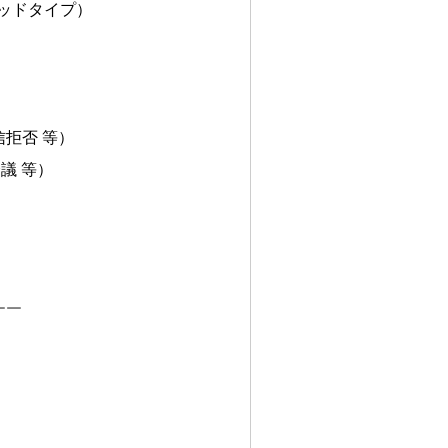
リッドタイプ）
拒否 等）
議 等）
￣￣