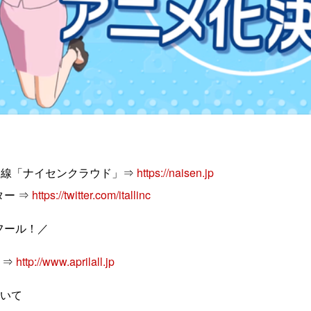
内線「ナイセンクラウド」⇒
https://naisen.jp
ー ⇒
https://twitter.com/itallinc
フール！／
 ⇒
http://www.aprilall.jp
ついて