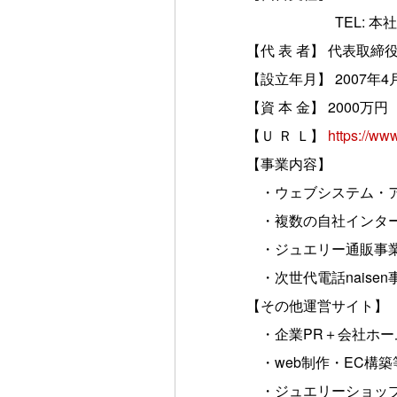
TEL: 本社と同じ（na
【代 表 者】 代表取締
【設立年月】 2007年4
【資 本 金】 2000万円
【Ｕ Ｒ Ｌ】
https://www.
【事業内容】
・ウェブシステム・ア
・複数の自社インター
・ジュエリー通販事
・次世代電話naisen
【その他運営サイト】
・企業PR＋会社ホー
・web制作・EC構築
・ジュエリーショップ