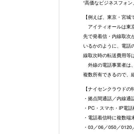
“高価なビジネスフォン
【例えば、東京・宮城
アイティオールは東京
先で発着信・内線取次
いるかのように、電話
線取次時の転送費用等
外線の電話事業者は、
複数所有できるので、
【ナイセンクラウドの
・拠点間通話／内線通話
・PC・スマホ・IP電
・電話着信時に複数端
・03／06／050／0