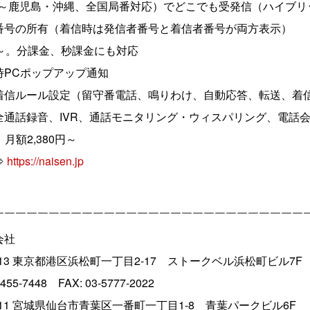
海道～鹿児島・沖縄、全国局番対応）でどこでも受発信（ハイブ
番号の所有（着信時は発信者番号と着信者番号が両方表示）
～。分課金、秒課金にも対応
時PCポップアップ通知
着信ルール設定（留守番電話、鳴りわけ、自動応答、転送、着信
通話録音、IVR、通話モニタリング・ウィスパリング、電話会
、月額2,380円～
⇒
https://naisen.jp
￣￣￣￣￣￣￣￣￣￣￣￣￣￣￣￣￣￣￣￣￣￣￣￣￣￣￣￣
会社
0013 東京都港区浜松町一丁目2-17 ストークベル浜松町ビル7F
48 FAX: 03-5777-2022
0811 宮城県仙台市青葉区一番町一丁目1-8 青葉パークビル6F