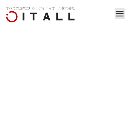
すべての企業にITを。アイティオール株式会社
ホーム
リリース
ナイセン、産業交流展2014・新価値創造展2…
RELEASE
2014.12.12
ナイセン、産業交流展2014・新価値創造展2014出
展レポートを掲載。スマホで03番号が使える、ク
ラウド上にビジネスフォン環境を構築するサービ
ス。