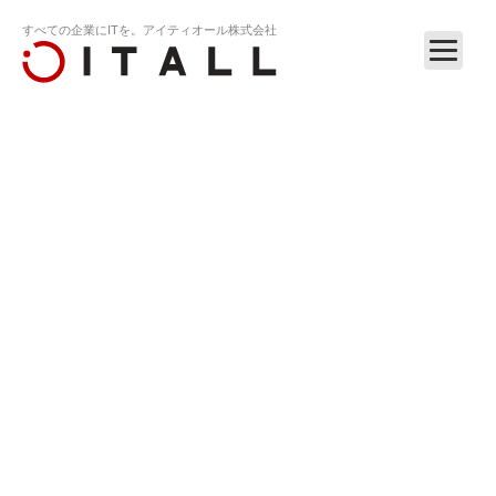
すべての企業にITを。アイティオール株式会社
ホーム
リリース
『私は特にどこでもいいです』内線電話革命「n…
RELEASE
2014.01.30
『私は特にどこでもいいです』内線電話革命
「naisen（ナイセン）」のイメージCMを公開。主
演は関口愛美さん。会社の固定電話を、拠点間や
スマホ・PCで発着信／内線取次ぎ可能