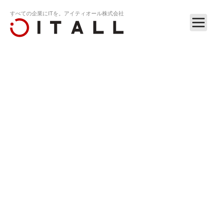
すべての企業にITを。アイティオール株式会社
ホーム
リリース
アイティオール、インターンシップ2015の募…
RELEASE
2013.06.14
アイティオール、インターンシップ2015の募集を
開始。2015年3月卒業の大学生・大学院生・短大
生・専門学校生向け（東京・仙台）