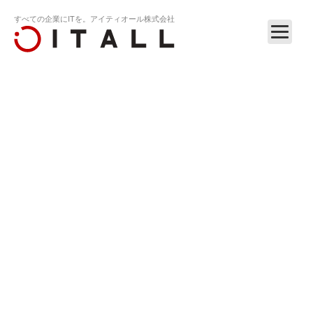
すべての企業にITを。アイティオール株式会社
ホーム
リリース
【お知らせ】東北地方太平洋沖地震による影響に…
RELEASE
2011.03.14
【お知らせ】東北地方太平洋沖地震による影響に
ついて