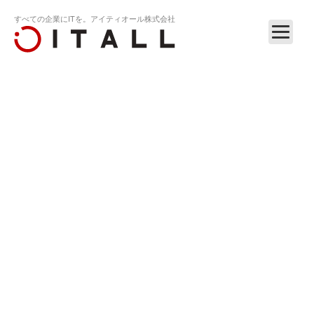
すべての企業にITを。アイティオール株式会社
ホーム
リリース
オールジュエリー商品がファッション雑誌『JJ…
RELEASE
2010.05.24
オールジュエリー商品がファッション雑誌
『JJ（ジェイジェイ）』7月号に掲載されました