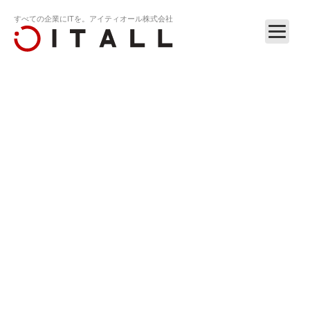
すべての企業にITを。アイティオール株式会社
ホーム
リリース
顧問就任のお知らせ
RELEASE
2010.02.8
顧問就任のお知らせ