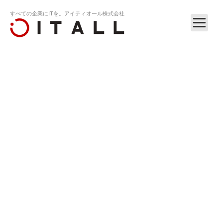
すべての企業にITを。アイティオール株式会社
ホーム
リリース
RELEASE
2024
2024.05.17
暴力団追放運動推進都民センター 賛助会員（会員番号