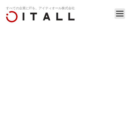
すべての企業にITを。アイティオール株式会社
ホーム
リリース
RELEASE
2024
2024.03.27
ナイセンクラウドTOKYO BIG GATE、港区と連携し、観光