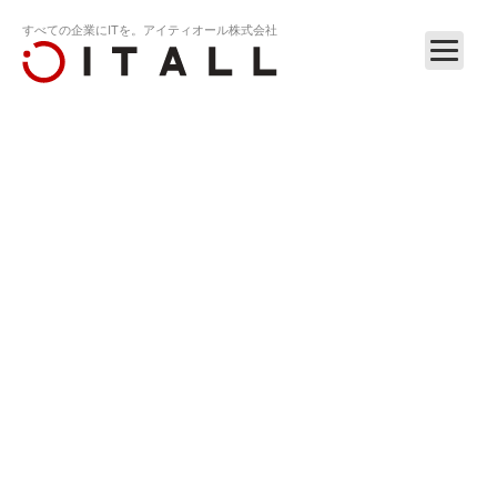
すべての企業にITを。アイティオール株式会社
ホーム
リリース
RELEASE
2008
2008.10.31
間違い.net、オーバーチュアの検索連動型広告を採用